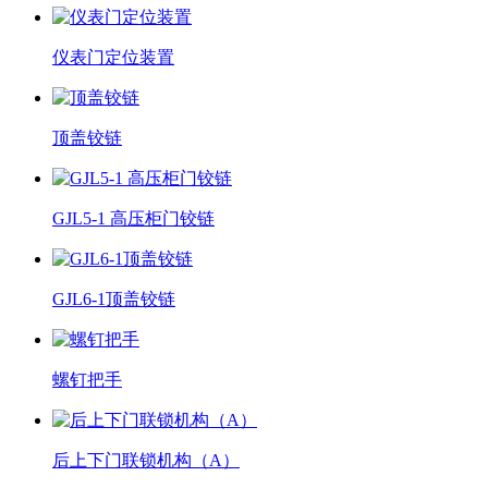
仪表门定位装置
顶盖铰链
GJL5-1 高压柜门铰链
GJL6-1顶盖铰链
螺钉把手
后上下门联锁机构（A）