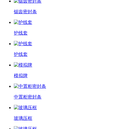
锯齿密封条
护线套
护线套
模拟牌
中置柜密封条
玻璃压框