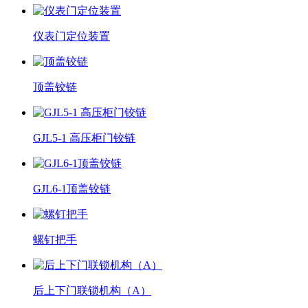
仪表门定位装置
顶盖铰链
GJL5-1 高压柜门铰链
GJL6-1顶盖铰链
螺钉把手
后上下门联锁机构（A）