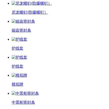
尼龙螺钉(防爆螺钉）
锯齿密封条
护线套
护线套
模拟牌
中置柜密封条