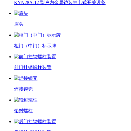
KYN28A-12 型户内金属铠装抽出式开关设备
眉头
柜门（中门）标示牌
前门挂锁螺柱装置
焊接锁壳
铅封螺柱