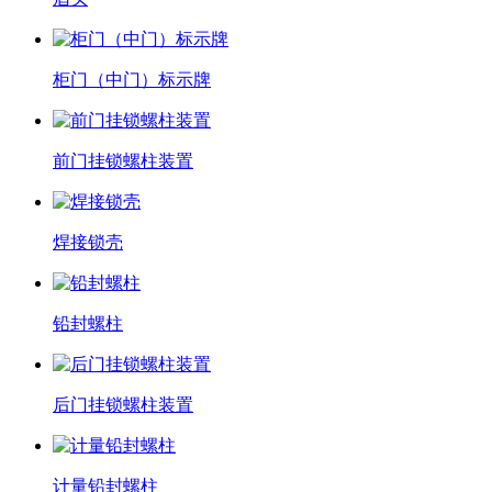
柜门（中门）标示牌
前门挂锁螺柱装置
焊接锁壳
铅封螺柱
后门挂锁螺柱装置
计量铅封螺柱