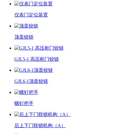
仪表门定位装置
顶盖铰链
GJL5-1 高压柜门铰链
GJL6-1顶盖铰链
螺钉把手
后上下门联锁机构（A）