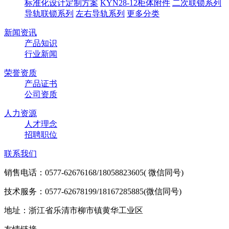
标准化设计定制方案
KYN28-12柜体附件
二次联锁系列
导轨联锁系列
左右导轨系列
更多分类
新闻资讯
产品知识
行业新闻
荣誉资质
产品证书
公司资质
人力资源
人才理念
招聘职位
联系我们
销售电话：0577-62676168/18058823605( 微信同号)
技术服务：0577-62678199/18167285885(微信同号)
地址：浙江省乐清市柳市镇黄华工业区