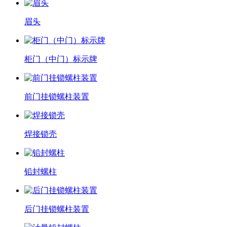
眉头
柜门（中门）标示牌
前门挂锁螺柱装置
焊接锁壳
铅封螺柱
后门挂锁螺柱装置