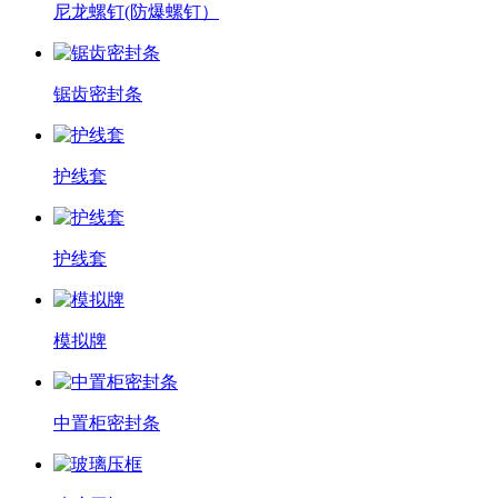
尼龙螺钉(防爆螺钉）
锯齿密封条
护线套
护线套
模拟牌
中置柜密封条