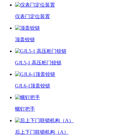
仪表门定位装置
顶盖铰链
GJL5-1 高压柜门铰链
GJL6-1顶盖铰链
螺钉把手
后上下门联锁机构（A）