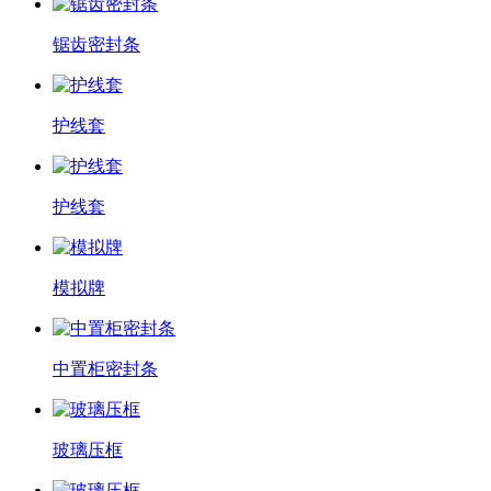
锯齿密封条
护线套
护线套
模拟牌
中置柜密封条
玻璃压框