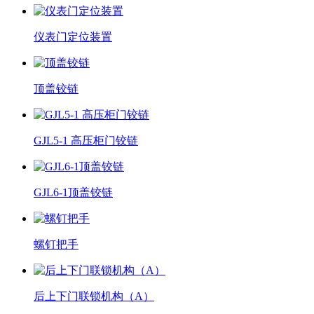
仪表门定位装置
顶盖铰链
GJL5-1 高压柜门铰链
GJL6-1顶盖铰链
螺钉把手
后上下门联锁机构（A）