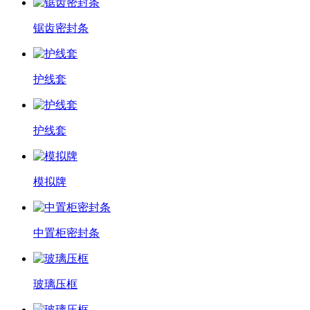
锯齿密封条
护线套
护线套
模拟牌
中置柜密封条
玻璃压框