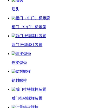
眉头
柜门（中门）标示牌
前门挂锁螺柱装置
焊接锁壳
铅封螺柱
后门挂锁螺柱装置