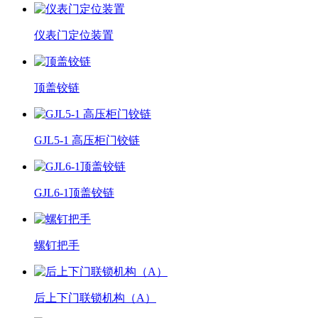
仪表门定位装置
顶盖铰链
GJL5-1 高压柜门铰链
GJL6-1顶盖铰链
螺钉把手
后上下门联锁机构（A）