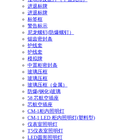
进退标牌
进退标牌
标签框
警告标示
尼龙螺钉(防爆螺钉）
锯齿密封条
护线套
护线套
模拟牌
中置柜密封条
玻璃压框
玻璃压框
玻璃压框（金属）
防爆(钢化)玻璃
58 芯航空插座
芯航空插座
CM-1柜内照明灯
CM-1 LED 柜内照明灯(塑料型)
仪表室照明灯
T5仪表室照明灯
LED圆形照明灯